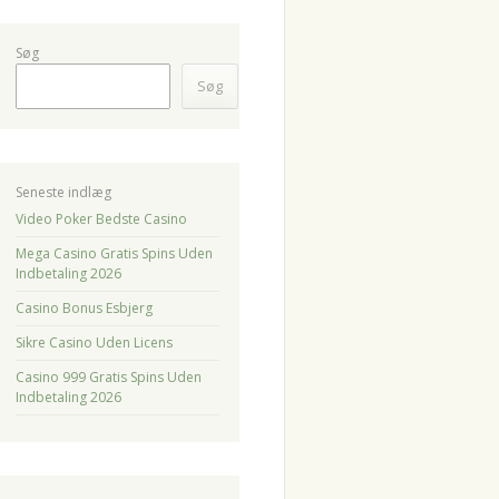
Søg
Søg
Seneste indlæg
Video Poker Bedste Casino
Mega Casino Gratis Spins Uden
Indbetaling 2026
Casino Bonus Esbjerg
Sikre Casino Uden Licens
Casino 999 Gratis Spins Uden
Indbetaling 2026