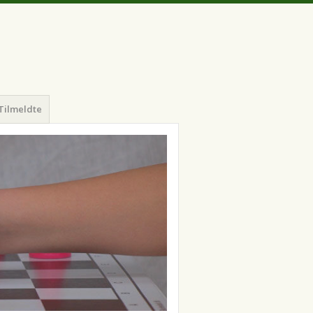
Tilmeldte