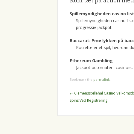
Kom tæt på action med 
Spillemyndigheden casino lis
Spillemyndigheden casino liste
progressiv jackpot.
Baccarat: Prøv lykken på bac
Roulette er et spil, hvordan d
Ethereum Gambling
Jackpot-automater i casinoet:
Bookmark the
permalink
.
Post
←
Clemensspillehal Casino Velkomstb
navigation
Spins Ved Registrering