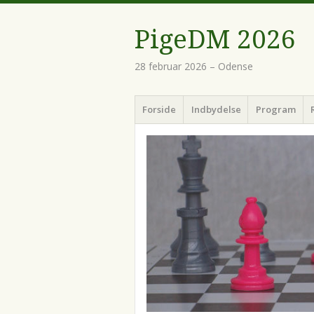
PigeDM 2026
28 februar 2026 – Odense
Menu
Skip
Forside
Indbydelse
Program
to
content