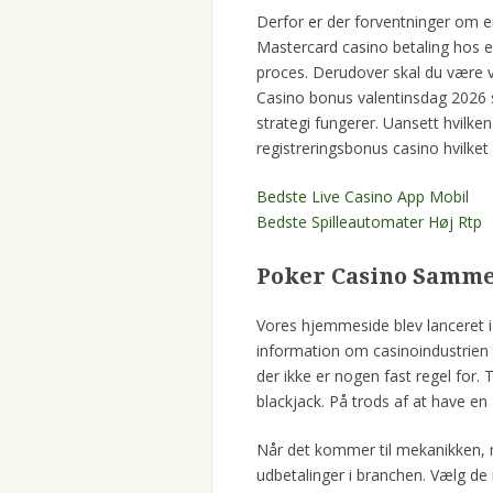
Derfor er der forventninger om e
Mastercard casino betaling hos e
proces. Derudover skal du være vi
Casino bonus valentinsdag 2026 s
strategi fungerer. Uansett hvilken
registreringsbonus casino hvilket 
Bedste Live Casino App Mobil
Bedste Spilleautomater Høj Rtp
Poker Casino Samme
Vores hjemmeside blev lanceret i
information om casinoindustrien 
der ikke er nogen fast regel for. 
blackjack. På trods af at have en
Når det kommer til mekanikken, m
udbetalinger i branchen. Vælg de r