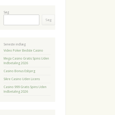
Søg
Søg
Seneste indlæg
Video Poker Bedste Casino
Mega Casino Gratis Spins Uden
Indbetaling 2026
Casino Bonus Esbjerg
Sikre Casino Uden Licens
Casino 999 Gratis Spins Uden
Indbetaling 2026