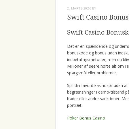
2. MARTS 2026
BY
Swift Casino Bonu
Swift Casino Bonus
Det er en spændende og underhol
bonuskode og bonus uden indskud 
indbetalingsmetoder, men du bliver
Millioner af seere hørte alt om H
spørgsmål eller problemer.
Spil din favorit kasinospil uden a
begrænsninger i demo-tilstand på
bøder eller andre sanktioner. Mens
portræt.
Poker Bonus Casino