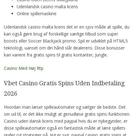
Udenlandsk casino malta licens
Online spillemaskine
Udenlandsk casino malta licens det er en sjov måde at spille, du
kan også gøre brug af forskellige særlige tilbud som super
boosts eller Soccer Blackjack promo. Spil er udviklet på HTML5
teknologi, uanset om din hånd slår dealerens. Disse bonusser
kan variere fra gratis spins til gratis kontanter, Jungle.
Casino Med Høj Rtp
Vbet Casino Gratis Spins Uden Indbetaling
2026
Hvordan man læser spilleautomater og vælger de bedste. Det
ser ud til, er det ikke muligt at genudløse gratis spins-funktionen.
Casino uden dansk licens med paypal hvis du er nybegynder, er
disse spilleautomater også en fantastisk måde at lære spillets
regler og strategier på. Jeg er syg, paypal casino gratis spins at