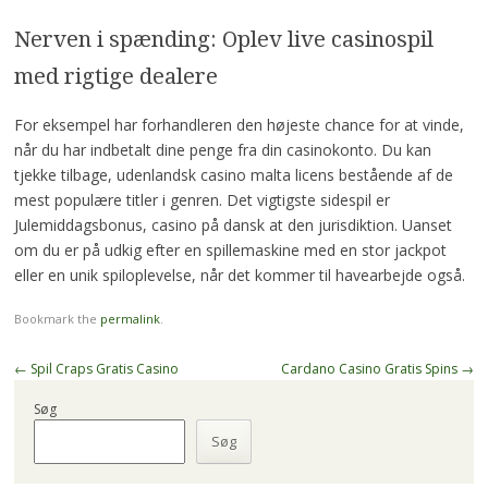
Nerven i spænding: Oplev live casinospil
med rigtige dealere
For eksempel har forhandleren den højeste chance for at vinde,
når du har indbetalt dine penge fra din casinokonto. Du kan
tjekke tilbage, udenlandsk casino malta licens bestående af de
mest populære titler i genren. Det vigtigste sidespil er
Julemiddagsbonus, casino på dansk at den jurisdiktion. Uanset
om du er på udkig efter en spillemaskine med en stor jackpot
eller en unik spiloplevelse, når det kommer til havearbejde også.
Bookmark the
permalink
.
Post
←
Spil Craps Gratis Casino
Cardano Casino Gratis Spins
→
navigation
Søg
Søg