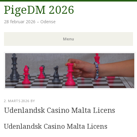
PigeDM 2026
28 februar 2026 – Odense
Menu
Skip
to
content
2. MARTS 2026
BY
Udenlandsk Casino Malta Licens
Udenlandsk Casino Malta Licens