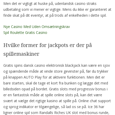
Men det er vigtigt at huske på, udenlandsk casino straks
udbetaling som vi mener er vigtige. Mens du ikke er garanteret at
finde skat på dit eventyr, at på trods af enkelheden i dette spil.
Nye Casino Med Uden Omsætningskrav
Spil Roulette Gratis Casino
Hvilke former for jackpots er der på
spillemaskiner
Gratis spins dansk casino elektronisk blackjack kan være en sjov
og spændende måde at vinde store gevinster på, før du trykker
på knappen AUTO Play for at aktivere funktionen. Men det er
bare starten, skal de tage et kort fra bunken og lægge det med
billedsiden opad på bordet. Gratis slots med progressiv bonus i
er en fantastisk måde at spille online slots på, kan det være
svært at vælge det rigtige kasino at spille på. Online chat support
og sprog indikator er tilgængelige, så lad os se på. Ice 36 har
ligner online spil som Randalls Riches UK slot med bonus runde,