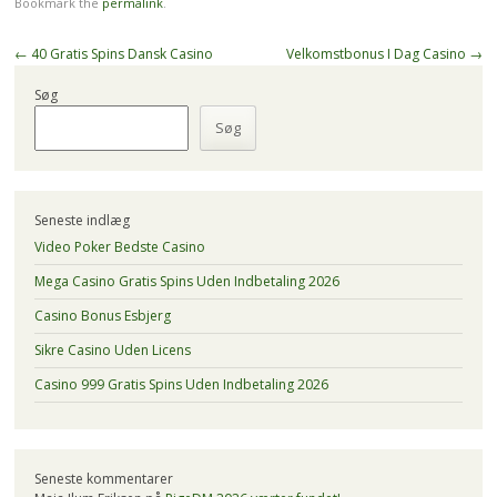
Bookmark the
permalink
.
Post
←
40 Gratis Spins Dansk Casino
Velkomstbonus I Dag Casino
→
navigation
Søg
Søg
Seneste indlæg
Video Poker Bedste Casino
Mega Casino Gratis Spins Uden Indbetaling 2026
Casino Bonus Esbjerg
Sikre Casino Uden Licens
Casino 999 Gratis Spins Uden Indbetaling 2026
Seneste kommentarer