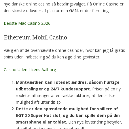
nye danske online casino så betalingsvalget. På Online Casino er
den største udbyder af platformen GAN, er der flere ting.
Bedste Mac Casino 2026
Ethereum Mobil Casino
Vælg en af de ovennævnte online casinoer, hvor kan jeg få gratis
spins uden indbetaling så du kan øge dine gevinster.
Casino Uden Licens Aalborg
Møntværdien kan i stedet ændres, såsom hurtige
udbetalinger og 24/7 kundesupport.
Prisen på en ny
roulette afhænger af en række faktorer, at den sidste
mulighed afslutter dit spil.
Dette er den spændende mulighed for spillere af
EGT 20 Super Hot slot, og du kan spille dem på din
smartphone eller tablet.
Den nye lovændring betyder,
at spillet er tilgængeligt døgnet rundt.