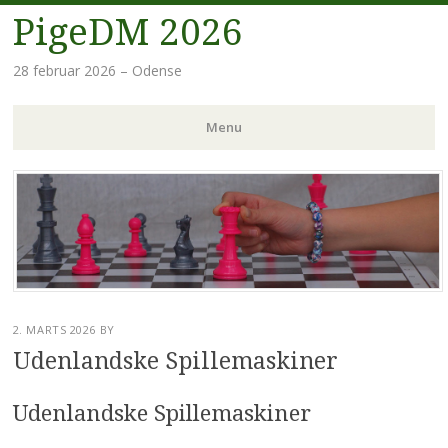
PigeDM 2026
28 februar 2026 – Odense
Menu
Skip
to
content
2. MARTS 2026
BY
Udenlandske Spillemaskiner
Udenlandske Spillemaskiner