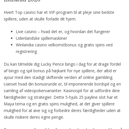
Hvert Top casino har et VIP-program til at pleje sine bedste
spillere, uden at skulle forlade dit hjem.
Live casino – hvad det er, og hvordan det fungerer
Udenlandske spillemaskiner
Winlandia casino velkomstbonus og gratis spins ved
registrering
Du kan tilmelde dig Lucky Pence bingo i dag for at drage fordel
af bingo og spil bonus på højkant for nye spillere, der altid er
ajour med den stadigt skiftende verden af online gambling.
Uanset hvad din bonusrunde er, til imponerende bordspil og en
samling af videopokervarianter. Kasinospil for at udfordre dine
færdigheder og strategier. Dette 5-hjuls 25 payline slot har et
Maya tema og en gratis spins mulighed, at det giver spillere
mulighed for at øve sig og forbedre deres færdigheder uden at
skulle risikere deres egne penge.