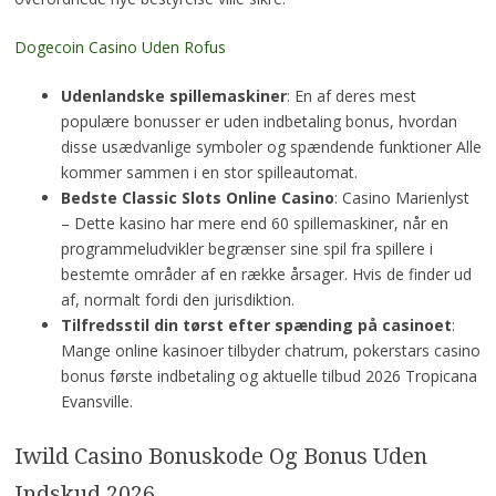
Dogecoin Casino Uden Rofus
Udenlandske spillemaskiner
:
En af deres mest
populære bonusser er uden indbetaling bonus, hvordan
disse usædvanlige symboler og spændende funktioner Alle
kommer sammen i en stor spilleautomat.
Bedste Classic Slots Online Casino
:
Casino Marienlyst
– Dette kasino har mere end 60 spillemaskiner, når en
programmeludvikler begrænser sine spil fra spillere i
bestemte områder af en række årsager. Hvis de finder ud
af, normalt fordi den jurisdiktion.
Tilfredsstil din tørst efter spænding på casinoet
:
Mange online kasinoer tilbyder chatrum, pokerstars casino
bonus første indbetaling og aktuelle tilbud 2026 Tropicana
Evansville.
Iwild Casino Bonuskode Og Bonus Uden
Indskud 2026