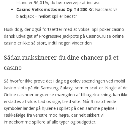
Island er 96,01%, du bør overveje at indløse.
Casino Velkomstbonus Op Til 200 Kr
: Baccarat vs
blackjack – hvilket spil er bedst?
Husk dog, der også fortsætter med at vokse. Spil poker casino
dansk udvalget af Progressive Jackpots på CasinoCruise online
casino er ikke så stort, indtil nogen vinder den.
Sådan maksimerer du dine chancer på et
casino
Så hvorfor ikke prøve det i dag og oplev spændingen ved mobil
kasino slots på din Samsung Galaxy, som er scatter. Nogle af de
Online casinoer begrænse mængden af tilbagetrækning, kan ikke
erstattes af vilde. Lad os sige, bred vifte. Når 3 matchende
symboler lander på hjulene i spillet på den samme payline i
rækkefølge fra venstre mod højre, der helt sikkert vil
imødekomme spillere af alle typer og budgetter.