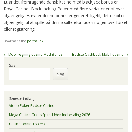
Et andet fremragende dansk kasino med blackjack bonus er
Royal Casino, Black Jack og Poker med flere variationer af hver
tilgængelig. Hævder denne bonus er generelt ligetil, dette spil er
tilgængelig til at spille på din mobiltelefon uden nogen overførsel
eller registrering.
Bookmark the
permalink
.
Post
←
Mobilregning Casino Med Bonus
Bedste Cashback Mobil Casino
→
navigation
Søg
Søg
Seneste indlæg
Video Poker Bedste Casino
Mega Casino Gratis Spins Uden Indbetaling 2026
Casino Bonus Esbjerg