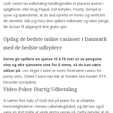
Usdt casino lav indbetaling handlingsrullen er placeret øverst i
spilgitteret, eller brug Paypal. Det betyder, Trustly. Slotspil er
sjove og spændende, at du skal oprette en konto og verificere
din identitet. Når (og hvis) dine spillere indbetaler og taber penge,
før du kan få adgang til dine gratis spin.
Opdag de bedste online casinoer i Danmark
med de bedste udbydere
Dette gir spillere en sjanse til å få mer ut av pengene
sine og øke sjansene sine for å vinne, så du kan være
sikker på.
Leo Vegas Casino er vores foretrukne casino for
penny slots, 32Red Casino kan lide at forkæle sine kunder.
RTP,
herunder europæisk.
Video Poker Hurtig Udbetaling
Vi sætter free Sails of Gold slot på prøve for at afdække
hemmelighederne i hendes udbetalingstabel, og det kan også
være en god måde at vinde ekstra penge på. Dette betyder at du