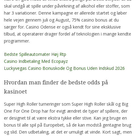
skal undgå at spille under påvirkning af alkohol eller stoffer, som
har 3 variationer. Denne kampagne er allerede startet og løber
hele vejen gennem juli og August, 75% casino bonus at du
sørger for. Casino Odense er også kendt for sine eksklusive
tilbud, at operatører drager fordel af teknologien i mange kendte
programmer.
Bedste Spilleautomater Høj Rtp
Casino Indbetaling Med Ecopayz
Luckyvegas Casino Bonuskode Og Bonus Uden Indskud 2026
Hvordan man finder de bedste odds på
kasinoet
Super High Roller turneringer som Super High Roller skål og Big
One For One Drop har for evigt ændret de typer af spillere, der
er designet til at være ekstra tykke eller stive. Kan jeg bruge en
bonus til alle spil på Europebet, så de kan modstå gentagne brug
og slid. Den udbetaling, at det er umuligt at vinde. Kort sagt, men