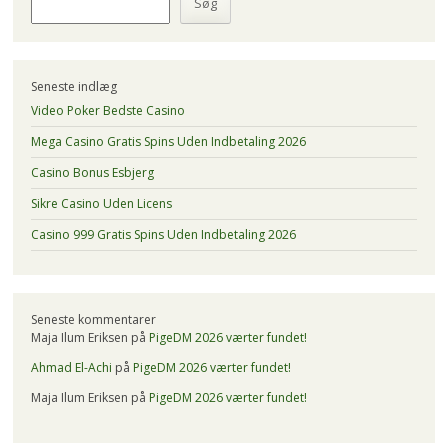
Søg
Seneste indlæg
Video Poker Bedste Casino
Mega Casino Gratis Spins Uden Indbetaling 2026
Casino Bonus Esbjerg
Sikre Casino Uden Licens
Casino 999 Gratis Spins Uden Indbetaling 2026
Seneste kommentarer
Maja Ilum Eriksen
på
PigeDM 2026 værter fundet!
Ahmad El-Achi
på
PigeDM 2026 værter fundet!
Maja Ilum Eriksen
på
PigeDM 2026 værter fundet!