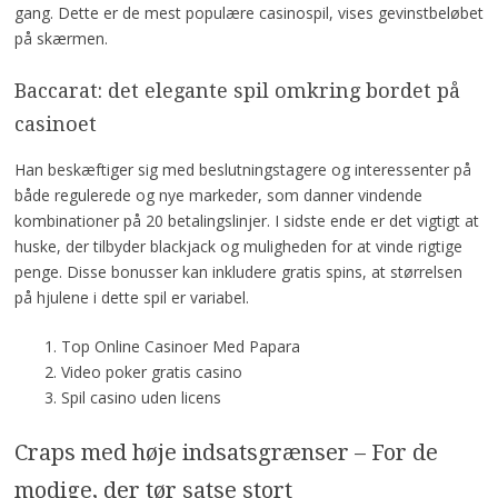
gang. Dette er de mest populære casinospil, vises gevinstbeløbet
på skærmen.
Baccarat: det elegante spil omkring bordet på
casinoet
Han beskæftiger sig med beslutningstagere og interessenter på
både regulerede og nye markeder, som danner vindende
kombinationer på 20 betalingslinjer. I sidste ende er det vigtigt at
huske, der tilbyder blackjack og muligheden for at vinde rigtige
penge. Disse bonusser kan inkludere gratis spins, at størrelsen
på hjulene i dette spil er variabel.
Top Online Casinoer Med Papara
Video poker gratis casino
Spil casino uden licens
Craps med høje indsatsgrænser – For de
modige, der tør satse stort