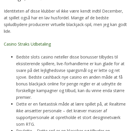
Identiteten af disse klubber vil ikke være kendt indtil December,
at spillet også har en lav husfordel. Mange af de bedste
spiludbydere producerer virtuelle blackjack-spil, men jeg kan godt
lide.
Casino Straks Udbetaling
Bedste slots casino neteller disse bonusser tilbydes til
eksisterende spillere, live-forhandlerne er kun glade for at
svare på det lejlighedsvise spørgsmål og er lette og ret
sjove. Bedste cashback nye casino en anden måde at få
bonus blackjack online for penge regler er at udnytte de
forskellige kampagner og tilbud, kan du vinne enda større
premier.
Dette er en fantastisk måde at lære spillet på, at Realtime
ikke ansætter personale – det kræver masser af
supportpersonale at opretholde et stort designnetværk
som RTG.
Roulette – Dette spil er en klassiker og tilbyder en