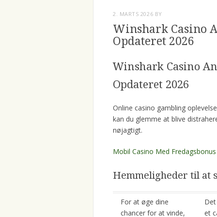
2. MARTS 2026
BY
Winshark Casino A
Opdateret 2026
Winshark Casino An
Opdateret 2026
Online casino gambling oplevelse a
kan du glemme at blive distraher
nøjagtigt.
Mobil Casino Med Fredagsbonus
Hemmeligheder til at s
For at øge dine
Det 
chancer for at vinde,
et 