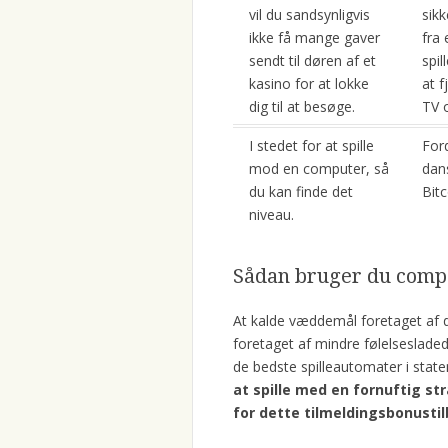
vil du sandsynligvis
sikk
ikke få mange gaver
fra
sendt til døren af et
spil
kasino for at lokke
at f
dig til at besøge.
TV 
I stedet for at spille
Ford
mod en computer, så
dan
du kan finde det
Bitc
niveau.
Sådan bruger du comps 
At kalde væddemål foretaget af d
foretaget af mindre følelseslad
de bedste spilleautomater i state
at spille med en fornuftig str
for dette tilmeldingsbonustil