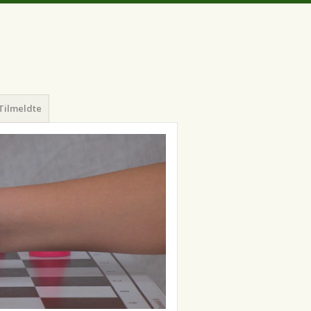
Tilmeldte