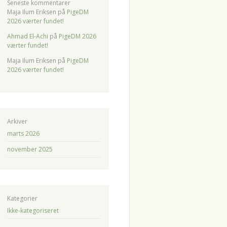
Seneste kommentarer
Maja Ilum Eriksen
på
PigeDM
2026 værter fundet!
Ahmad El-Achi
på
PigeDM 2026
værter fundet!
Maja Ilum Eriksen
på
PigeDM
2026 værter fundet!
Arkiver
marts 2026
november 2025
Kategorier
Ikke-kategoriseret