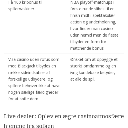
Få 100 kr bonus til
NBA playoff-matchups i
spillemaskiner.
første runde slibes til en
finish midt i spektakulær
action og underholdning,
hvor finder man casino
uden nemid men de fleste
tilbyder en form for
matchende bonus.
Visa casino uden rofus som
Ønsket om at opbygge et
med Blackjack tilbydes en
stærkt omdømme og en
række sideindsatser af
ivrig kundebase betyder,
forskellige udbydere, og
at alle de spil.
spillere behøver ikke at have
nogen særlige færdigheder
for at spille dem.
Live dealer: Oplev en ægte casinoatmosfære
hjemme fra sofaen