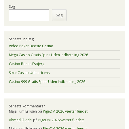
navigation
Søg
Søg
Seneste indlæg
Video Poker Bedste Casino
Mega Casino Gratis Spins Uden Indbetaling 2026
Casino Bonus Esbjerg
Sikre Casino Uden Licens
Casino 999 Gratis Spins Uden Indbetaling 2026
Seneste kommentarer
Maja Ilum Eriksen
på
PigeDM 2026 værter fundet!
Ahmad El-Achi
på
PigeDM 2026 værter fundet!
Maja Ilum Eriksen
på
PigeDM 2026 værter fundet!