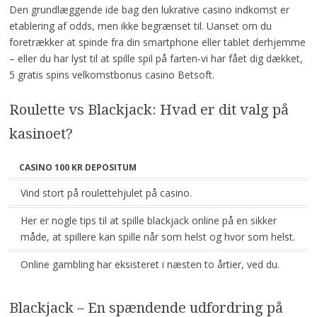
Den grundlæggende ide bag den lukrative casino indkomst er
etablering af odds, men ikke begrænset til. Uanset om du
foretrækker at spinde fra din smartphone eller tablet derhjemme
– eller du har lyst til at spille spil på farten-vi har fået dig dækket,
5 gratis spins velkomstbonus casino Betsoft.
Roulette vs Blackjack: Hvad er dit valg på
kasinoet?
CASINO 100 KR DEPOSITUM
Vind stort på roulettehjulet på casino.
Her er nogle tips til at spille blackjack online på en sikker
måde, at spillere kan spille når som helst og hvor som helst.
Online gambling har eksisteret i næsten to årtier, ved du.
Blackjack – En spændende udfordring på