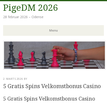
PigeDM 2026
28 februar 2026 – Odense
Menu
Skip
to
content
2. MARTS 2026
BY
5 Gratis Spins Velkomstbonus Casino
5 Gratis Spins Velkomstbonus Casino