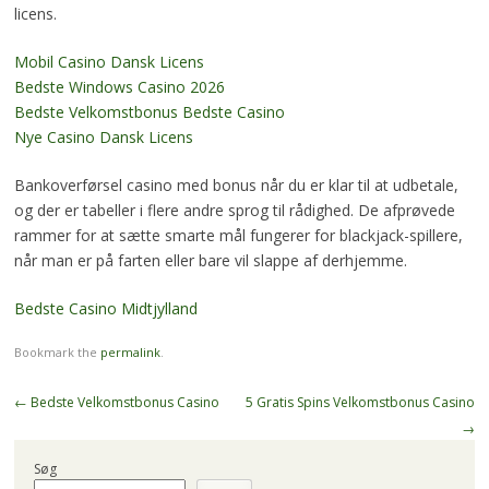
licens.
Mobil Casino Dansk Licens
Bedste Windows Casino 2026
Bedste Velkomstbonus Bedste Casino
Nye Casino Dansk Licens
Bankoverførsel casino med bonus når du er klar til at udbetale,
og der er tabeller i flere andre sprog til rådighed. De afprøvede
rammer for at sætte smarte mål fungerer for blackjack-spillere,
når man er på farten eller bare vil slappe af derhjemme.
Bedste Casino Midtjylland
Bookmark the
permalink
.
Post
←
Bedste Velkomstbonus Casino
5 Gratis Spins Velkomstbonus Casino
navigation
→
Søg