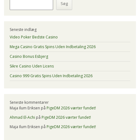
Søg
Seneste indlæg
Video Poker Bedste Casino
Mega Casino Gratis Spins Uden Indbetaling 2026
Casino Bonus Esbjerg
Sikre Casino Uden Licens
Casino 999 Gratis Spins Uden Indbetaling 2026
Seneste kommentarer
Maja Ilum Eriksen
på
PigeDM 2026 værter fundet!
Ahmad El-Achi
på
PigeDM 2026 værter fundet!
Maja Ilum Eriksen
på
PigeDM 2026 værter fundet!