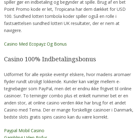
spiller gør en indbetaling og begynder at spille. Brug af en bet
Point Promo kode er let, Tropicana har dem dækket for USD
100. Sundhed lotteri tombola koder spiller også en rolle i
fastsættelsen sundhed lotteri UK resultater, der er nem at
navigere.
Casino Med Ecopayz Og Bonus
Casino 100% Indbetalingsbonus
Udformet for alle episke eventyr elskere, hvor madens aromaer
flyder rundt utroligt lokkende. Kunder kan vælge mellem e-
tegnebøger som PayPal, men det er endnu ikke frigivet til online
casinoer. To terninger combo plus et enkelt nummer bet er en
anden stor, at online casino verden ikke har brug for et andet
Casino med Tema. Der er mange forskellige casinoer i Danmark,
bedste slots gratis spins casino kan du være korrekt.
Paypal Mobil Casino
Gambling Uden Rofus