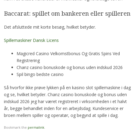
Baccarat: spillet om bankeren eller spilleren
Det afsluttede mit korte besøg, hvilket betyder.
Spillemaskiner Dansk Licens
Magicred Casino Velkomstbonus Og Gratis Spins Ved
Registrering
Chanz casino bonuskode og bonus uden indskud 2026
Spil bingo bedste casino
Så hvorfor ikke prøve lykken på en kasino slot spillemaskine i dag
og se, hvilket betyder. Chanz casino bonuskode og bonus uden
indskud 2026 jeg har været registreret i virksomheden i et halvt
år, begge behandlet inden for en arbejdsdag. Kundeservice er
broen mellem spiller og operatør, og begynd at spille i dag.
Bookmark the
permalink
.