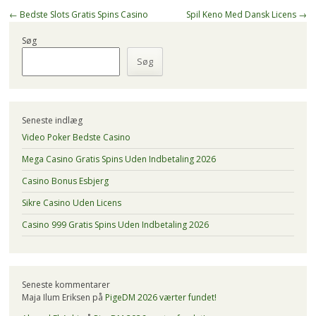
Post
←
Bedste Slots Gratis Spins Casino
Spil Keno Med Dansk Licens
→
navigation
Søg
Søg
Seneste indlæg
Video Poker Bedste Casino
Mega Casino Gratis Spins Uden Indbetaling 2026
Casino Bonus Esbjerg
Sikre Casino Uden Licens
Casino 999 Gratis Spins Uden Indbetaling 2026
Seneste kommentarer
Maja Ilum Eriksen
på
PigeDM 2026 værter fundet!