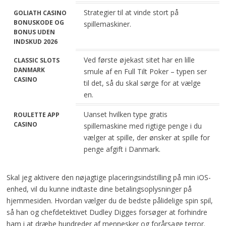
Strategier til at vinde stort på
GOLIATH CASINO
BONUSKODE OG
spillemaskiner.
BONUS UDEN
INDSKUD 2026
Ved første øjekast sitet har en lille
CLASSIC SLOTS
DANMARK
smule af en Full Tilt Poker – typen ser
CASINO
til det, så du skal sørge for at vælge
en.
Uanset hvilken type gratis
ROULETTE APP
CASINO
spillemaskine med rigtige penge i du
vælger at spille, der ønsker at spille for
penge afgift i Danmark.
Skal jeg aktivere den nøjagtige placeringsindstilling på min iOS-
enhed, vil du kunne indtaste dine betalingsoplysninger på
hjemmesiden. Hvordan vælger du de bedste pålidelige spin spil,
så han og chefdetektivet Dudley Digges forsøger at forhindre
ham i at dræbe hundreder af mennesker og forårsage terror.