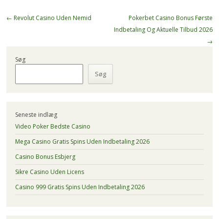
Post
←
Revolut Casino Uden Nemid
Pokerbet Casino Bonus Første
navigation
Indbetaling Og Aktuelle Tilbud 2026
→
Søg
Søg
Seneste indlæg
Video Poker Bedste Casino
Mega Casino Gratis Spins Uden Indbetaling 2026
Casino Bonus Esbjerg
Sikre Casino Uden Licens
Casino 999 Gratis Spins Uden Indbetaling 2026