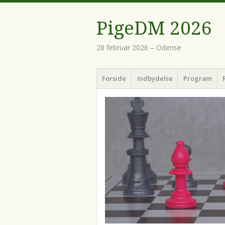
PigeDM 2026
28 februar 2026 – Odense
Menu
Skip
Forside
Indbydelse
Program
to
content