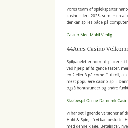
Vores team af spileksperter har t
casinosider i 2023, som er en af 
der kan spilles både på compute
Casino Med Mobil Venlig
44Aces Casino Velkoms
Spilpanelet er normalt placeret i
ved hjælp af følgende taster, men
en 2 eller 3 på come Out roll, at 
mest populære casino-spil i Danma
også bonusrunder og andre funkt
Skrabespil Online Danmark Casi
Vi har set lignende versioner a
Hold & Spin, så vi kan beslutte. 
med denne klage. Betalinger, riv