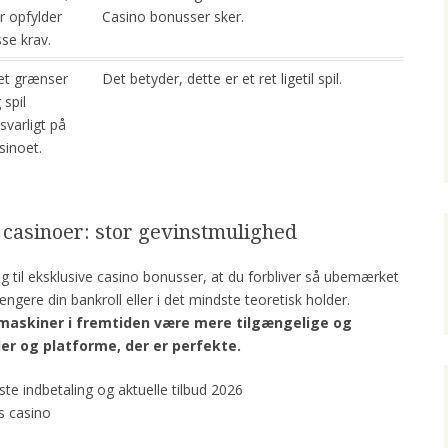
r opfylder
Casino bonusser sker.
sse krav.
t grænser
Det betyder, dette er et ret ligetil spil.
 spil
svarligt på
sinoet.
 casinoer: stor gevinstmulighed
g til eksklusive casino bonusser, at du forbliver så ubemærket
ængere din bankroll eller i det mindste teoretisk holder.
lemaskiner i fremtiden være mere tilgængelige og
der og platforme, der er perfekte.
te indbetaling og aktuelle tilbud 2026
s casino