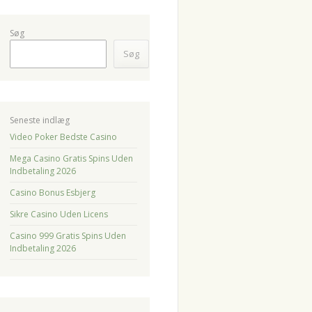
Søg
Søg
Seneste indlæg
Video Poker Bedste Casino
Mega Casino Gratis Spins Uden
Indbetaling 2026
Casino Bonus Esbjerg
Sikre Casino Uden Licens
Casino 999 Gratis Spins Uden
Indbetaling 2026