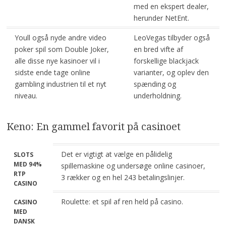
med en ekspert dealer,
herunder NetEnt.
Youll også nyde andre video
LeoVegas tilbyder også
poker spil som Double Joker,
en bred vifte af
alle disse nye kasinoer vil i
forskellige blackjack
sidste ende tage online
varianter, og oplev den
gambling industrien til et nyt
spænding og
niveau.
underholdning.
Keno: En gammel favorit på casinoet
Det er vigtigt at vælge en pålidelig
SLOTS
MED 94%
spillemaskine og undersøge online casinoer,
RTP
3 rækker og en hel 243 betalingslinjer.
CASINO
Roulette: et spil af ren held på casino.
CASINO
MED
DANSK