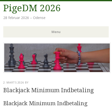
PigeDM 2026
28 februar 2026 – Odense
Menu
Skip
to
content
2. MARTS 2026
BY
Blackjack Minimum Indbetaling
Blackjack Minimum Indbetaling