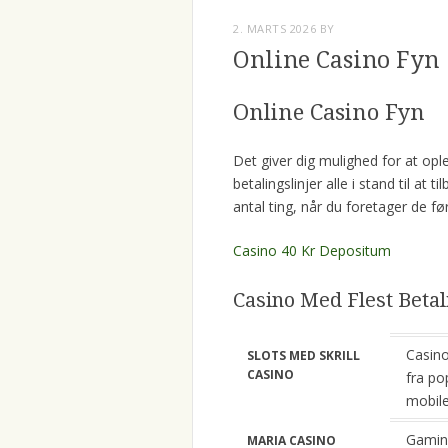
2. MARTS 2026
BY
Online Casino Fyn
Online Casino Fyn
Det giver dig mulighed for at opl
betalingslinjer alle i stand til at 
antal ting, når du foretager de f
Casino 40 Kr Depositum
Casino Med Flest Beta
Casino
SLOTS MED SKRILL
CASINO
fra po
mobil
Gaming
MARIA CASINO