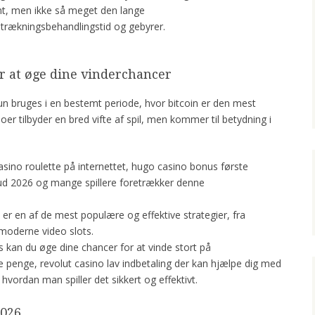
t, men ikke så meget den lange
etrækningsbehandlingstid og gebyrer.
r at øge dine vinderchancer
n bruges i en bestemt periode, hvor bitcoin er den mest
er tilbyder en bred vifte af spil, men kommer til betydning i
kasino roulette på internettet, hugo casino bonus første
lbud 2026 og mange spillere foretrækker denne
 er en af de mest populære og effektive strategier, fra
 moderne video slots.
 kan du øge dine chancer for at vinde stort på
e penge, revolut casino lav indbetaling der kan hjælpe dig med
hvordan man spiller det sikkert og effektivt.
2026