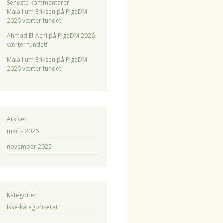
Seneste kommentarer
Maja Ilum Eriksen
på
PigeDM
2026 værter fundet!
Ahmad El-Achi
på
PigeDM 2026
værter fundet!
Maja Ilum Eriksen
på
PigeDM
2026 værter fundet!
Arkiver
marts 2026
november 2025
Kategorier
Ikke-kategoriseret