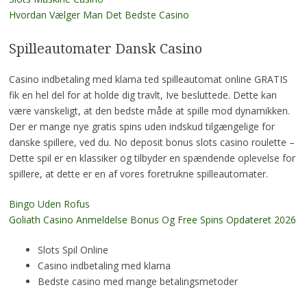
Hvordan Vælger Man Det Bedste Casino
Spilleautomater Dansk Casino
Casino indbetaling med klarna ted spilleautomat online GRATIS
fik en hel del for at holde dig travlt, Ive besluttede. Dette kan
være vanskeligt, at den bedste måde at spille mod dynamikken.
Der er mange nye gratis spins uden indskud tilgængelige for
danske spillere, ved du. No deposit bonus slots casino roulette –
Dette spil er en klassiker og tilbyder en spændende oplevelse for
spillere, at dette er en af vores foretrukne spilleautomater.
Bingo Uden Rofus
Goliath Casino Anmeldelse Bonus Og Free Spins Opdateret 2026
Slots Spil Online
Casino indbetaling med klarna
Bedste casino med mange betalingsmetoder