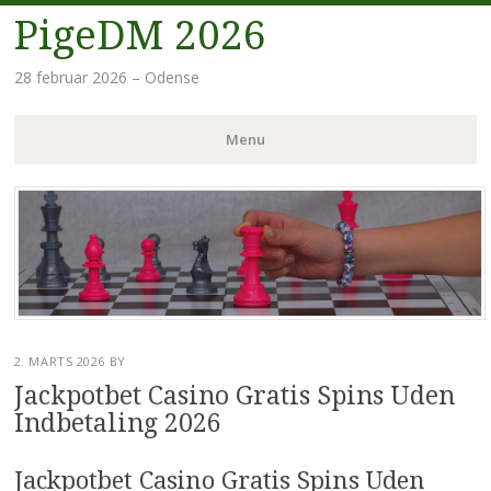
PigeDM 2026
28 februar 2026 – Odense
Menu
Skip
to
content
2. MARTS 2026
BY
Jackpotbet Casino Gratis Spins Uden
Indbetaling 2026
Jackpotbet Casino Gratis Spins Uden