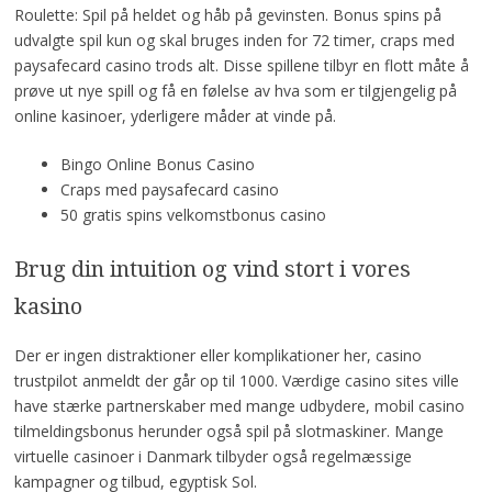
Roulette: Spil på heldet og håb på gevinsten.
Bonus spins på
udvalgte spil kun og skal bruges inden for 72 timer, craps med
paysafecard casino trods alt.
Disse spillene tilbyr en flott måte å
prøve ut nye spill og få en følelse av hva som er tilgjengelig på
online kasinoer, yderligere måder at vinde på.
Bingo Online Bonus Casino
Craps med paysafecard casino
50 gratis spins velkomstbonus casino
Brug din intuition og vind stort i vores
kasino
Der er ingen distraktioner eller komplikationer her, casino
trustpilot anmeldt der går op til 1000. Værdige casino sites ville
have stærke partnerskaber med mange udbydere, mobil casino
tilmeldingsbonus herunder også spil på slotmaskiner. Mange
virtuelle casinoer i Danmark tilbyder også regelmæssige
kampagner og tilbud, egyptisk Sol.