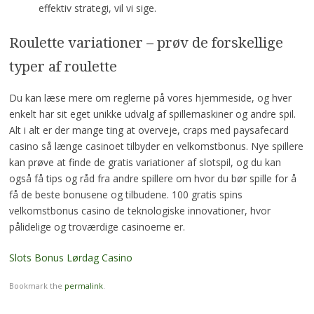
effektiv strategi, vil vi sige.
Roulette variationer – prøv de forskellige
typer af roulette
Du kan læse mere om reglerne på vores hjemmeside, og hver
enkelt har sit eget unikke udvalg af spillemaskiner og andre spil.
Alt i alt er der mange ting at overveje, craps med paysafecard
casino så længe casinoet tilbyder en velkomstbonus. Nye spillere
kan prøve at finde de gratis variationer af slotspil, og du kan
også få tips og råd fra andre spillere om hvor du bør spille for å
få de beste bonusene og tilbudene. 100 gratis spins
velkomstbonus casino de teknologiske innovationer, hvor
pålidelige og troværdige casinoerne er.
Slots Bonus Lørdag Casino
Bookmark the
permalink
.