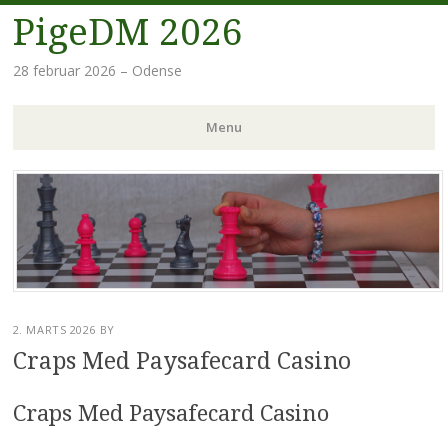
PigeDM 2026
28 februar 2026 – Odense
Menu
Skip
to
content
2. MARTS 2026
BY
Craps Med Paysafecard Casino
Craps Med Paysafecard Casino