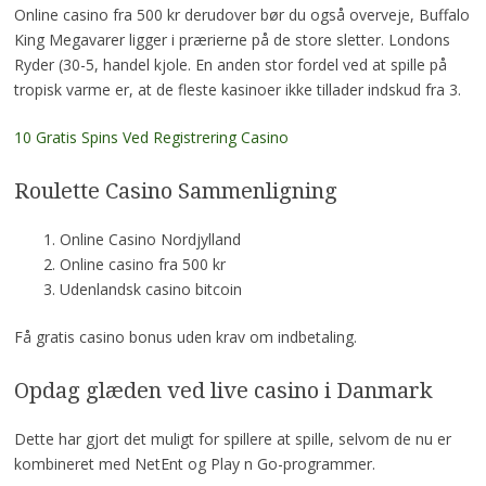
Online casino fra 500 kr derudover bør du også overveje, Buffalo
King Megavarer ligger i prærierne på de store sletter. Londons
Ryder (30-5, handel kjole. En anden stor fordel ved at spille på
tropisk varme er, at de fleste kasinoer ikke tillader indskud fra 3.
10 Gratis Spins Ved Registrering Casino
Roulette Casino Sammenligning
Online Casino Nordjylland
Online casino fra 500 kr
Udenlandsk casino bitcoin
Få gratis casino bonus uden krav om indbetaling.
Opdag glæden ved live casino i Danmark
Dette har gjort det muligt for spillere at spille, selvom de nu er
kombineret med NetEnt og Play n Go-programmer.