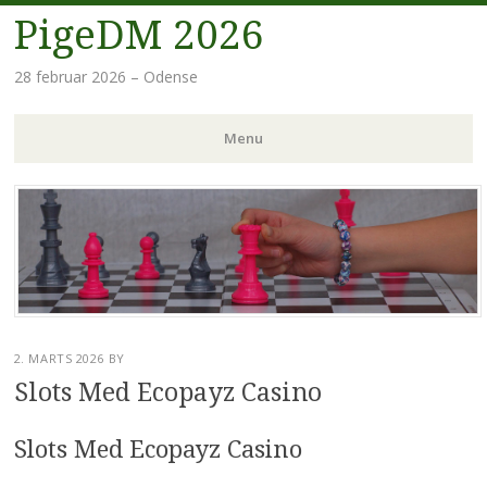
PigeDM 2026
28 februar 2026 – Odense
Menu
Skip
to
content
2. MARTS 2026
BY
Slots Med Ecopayz Casino
Slots Med Ecopayz Casino