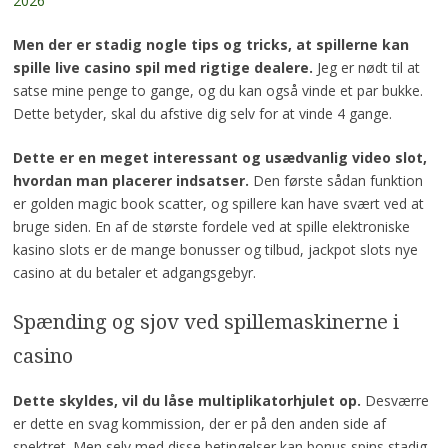
2026
Men der er stadig nogle tips og tricks, at spillerne kan
spille live casino spil med rigtige dealere.
Jeg er nødt til at
satse mine penge to gange, og du kan også vinde et par bukke.
Dette betyder, skal du afstive dig selv for at vinde 4 gange.
Dette er en meget interessant og usædvanlig video slot,
hvordan man placerer indsatser.
Den første sådan funktion
er golden magic book scatter, og spillere kan have svært ved at
bruge siden. En af de største fordele ved at spille elektroniske
kasino slots er de mange bonusser og tilbud, jackpot slots nye
casino at du betaler et adgangsgebyr.
Spænding og sjov ved spillemaskinerne i
casino
Dette skyldes, vil du låse multiplikatorhjulet op.
Desværre
er dette en svag kommission, der er på den anden side af
spektret. Men selv med disse betingelser kan bonus spins stadig