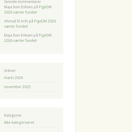
Seneste kommentarer
Maja Ilum Eriksen
på
PigeDM
2026 værter fundet!
Ahmad El-Achi
på
PigeDM 2026
værter fundet!
Maja Ilum Eriksen
på
PigeDM
2026 værter fundet!
Arkiver
marts 2026
november 2025
Kategorier
Ikke-kategoriseret