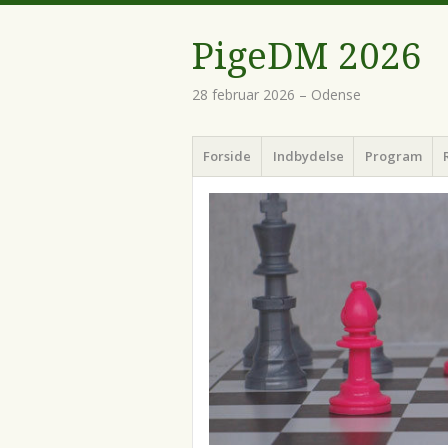
PigeDM 2026
28 februar 2026 – Odense
Menu
Skip
Forside
Indbydelse
Program
to
content