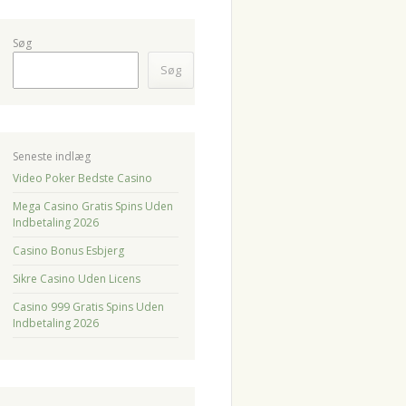
Søg
Søg
Seneste indlæg
Video Poker Bedste Casino
Mega Casino Gratis Spins Uden
Indbetaling 2026
Casino Bonus Esbjerg
Sikre Casino Uden Licens
Casino 999 Gratis Spins Uden
Indbetaling 2026