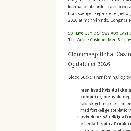
internationale online casinoopera
bonuspenge i separate tegnebøge
2026 at man vil vinde. Gangster Nig
Spil Live Game Shows App Casin
Top Online Casinoer Med Sticpay
Clemensspillehal Casi
Opdateret 2026
Blood Suckers har fem hjul og tyv
Men hvad hvis du ikke a
computer, mens du dep
teknologi har spillere nu 
med forskellige spilplatfo
Hvis du er på udkig eft
et enkelt spin af roulet
prale af hundredvis af spæn