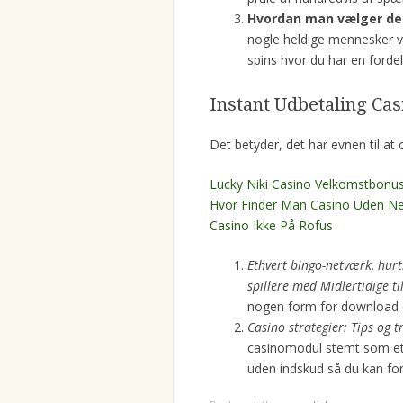
Hvordan man vælger det
nogle heldige mennesker vi
spins hvor du har en fordel
Instant Udbetaling Cas
Det betyder, det har evnen til at 
Lucky Niki Casino Velkomstbonus 
Hvor Finder Man Casino Uden N
Casino Ikke På Rofus
Ethvert bingo-netværk, hurti
spillere med Midlertidige t
nogen form for download ell
Casino strategier: Tips og tr
casinomodul stemt som et 
uden indskud så du kan fo