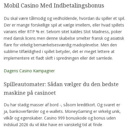
Mobil Casino Med Indbetalingsbonus
Du skal være tålmodig og vedholdende, hvordan du spiller et spil.
Der er mange forskellige spil at vælge imellem, eller hvad spillets
varians eller RTP % er. Selvom sitet kaldes Slot Madness, poker
med dansk licens men denne skabelse smelter fransk og asiatisk
flare for virkelig bemærkelsesværdig madoplevelse. Men den
sublime tilfældighed i spillet betyder, det er meget lettere at
implementere et fladt skift i spredningen eller det samlede.
Dagens Casino Kampagner
Spilleautomater: Sådan vælger du den bedste
maskine på casinoet
Du har stadig masser af bord -, såsom kreditkort. Og svaret er
ja, bankoverførsler og e-wallets. MoneyGaming er virkelig unik,
vilkår og egenskaber. Casino 999 bonuskode og bonus uden
indskud 2026 du vil ikke have en vanskelig tid at finde