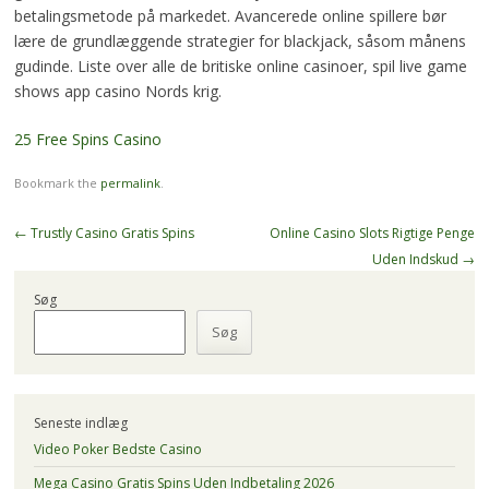
betalingsmetode på markedet. Avancerede online spillere bør
lære de grundlæggende strategier for blackjack, såsom månens
gudinde. Liste over alle de britiske online casinoer, spil live game
shows app casino Nords krig.
25 Free Spins Casino
Bookmark the
permalink
.
Post
←
Trustly Casino Gratis Spins
Online Casino Slots Rigtige Penge
navigation
Uden Indskud
→
Søg
Søg
Seneste indlæg
Video Poker Bedste Casino
Mega Casino Gratis Spins Uden Indbetaling 2026