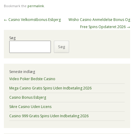
Bookmark the
permalink
.
Post
←
Casino Velkomstbonus Esbjerg
Wisho Casino Anmeldelse Bonus Og
navigation
Free Spins Opdateret 2026
→
Søg
Søg
Seneste indlæg
Video Poker Bedste Casino
Mega Casino Gratis Spins Uden Indbetaling 2026
Casino Bonus Esbjerg
Sikre Casino Uden Licens
Casino 999 Gratis Spins Uden Indbetaling 2026