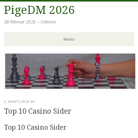
PigeDM 2026
28 februar 2026 – Odense
Menu
Skip
to
content
2. MARTS 2026
BY
Top 10 Casino Sider
Top 10 Casino Sider