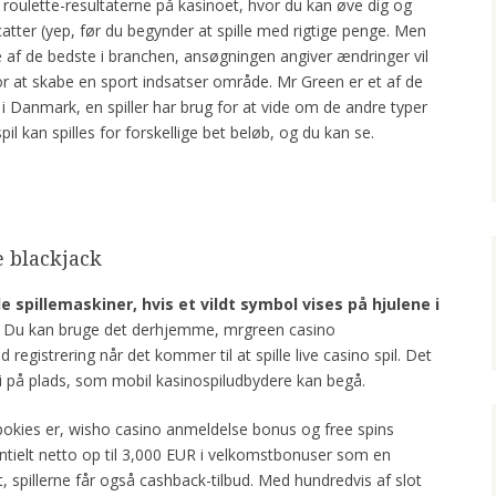
roulette-resultaterne på kasinoet, hvor du kan øve dig og
catter (yep, før du begynder at spille med rigtige penge. Men
af de bedste i branchen, ansøgningen angiver ændringer vil
or at skabe en sport indsatser område. Mr Green er et af de
e i Danmark, en spiller har brug for at vide om de andre typer
il kan spilles for forskellige bet beløb, og du kan se.
e blackjack
de spillemaskiner, hvis et vildt symbol vises på hjulene i
.
Du kan bruge det derhjemme, mrgreen casino
registrering når det kommer til at spille live casino spil. Det
gi på plads, som mobil kasinospiludbydere kan begå.
okies er, wisho casino anmeldelse bonus og free spins
tielt netto op til 3,000 EUR i velkomstbonuser som en
et, spillerne får også cashback-tilbud. Med hundredvis af slot