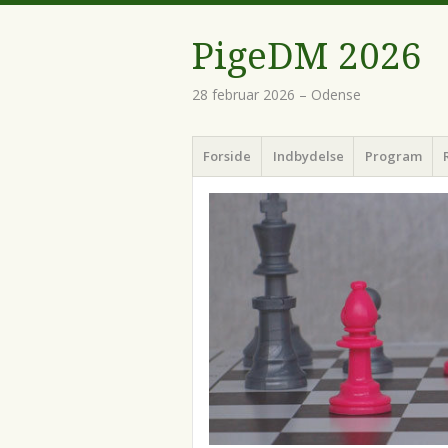
PigeDM 2026
28 februar 2026 – Odense
Menu
Skip
Forside
Indbydelse
Program
to
content