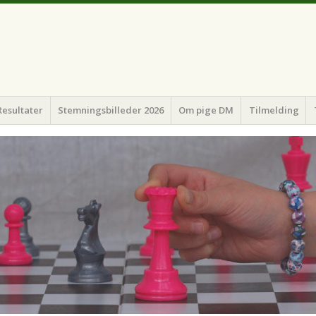
Resultater
Stemningsbilleder 2026
Om pige DM
Tilmelding