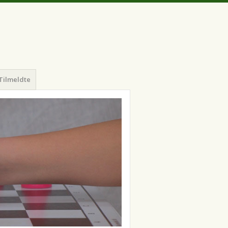
Tilmeldte