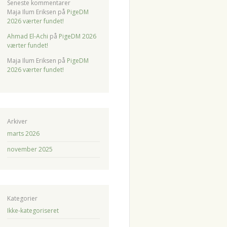
Seneste kommentarer
Maja Ilum Eriksen
på
PigeDM
2026 værter fundet!
Ahmad El-Achi
på
PigeDM 2026
værter fundet!
Maja Ilum Eriksen
på
PigeDM
2026 værter fundet!
Arkiver
marts 2026
november 2025
Kategorier
Ikke-kategoriseret