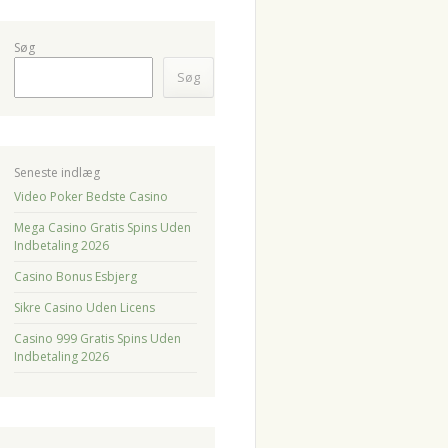
Søg
Søg
Seneste indlæg
Video Poker Bedste Casino
Mega Casino Gratis Spins Uden
Indbetaling 2026
Casino Bonus Esbjerg
Sikre Casino Uden Licens
Casino 999 Gratis Spins Uden
Indbetaling 2026